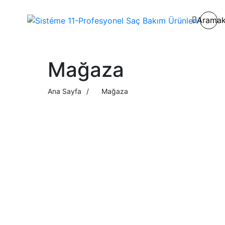
Arama
Mağaza
Ana Sayfa
/
Mağaza
Yıpranmış Saçlar Için Intensive Repair Yoğun Bakım
Maskesi 350 ml 8684091004202
519.00
₺