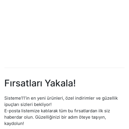
Sepete Ekle
Sisteme 11 Yoğun Bakım
Saç Köpüğü 200 ml
469.00
₺
Fırsatları Yakala!
Sisteme11’in en yeni ürünleri, özel indirimler ve güzellik
ipuçları sizleri bekliyor!
E-posta listemize katılarak tüm bu fırsatlardan ilk siz
haberdar olun. Güzelliğinizi bir adım öteye taşıyın,
kaydolun!