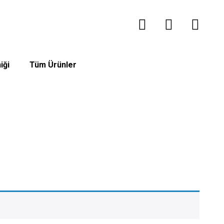
0
iği
Tüm Ürünler