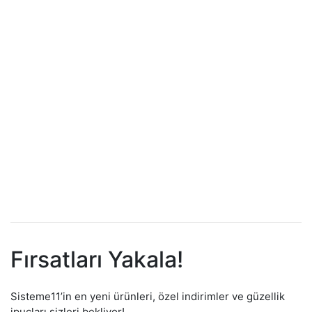
Bukle Belirginleştirici Şampuan 250 ML
433.00
₺
Sisteme 11 Hacimlendirici Şampuan 250 ml
439.00
₺
Fırsatları Yakala!
Sisteme11’in en yeni ürünleri, özel indirimler ve güzellik
ipuçları sizleri bekliyor!